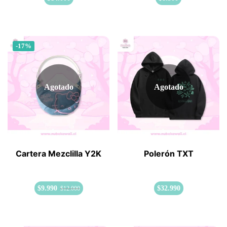
-17%
Agotado
Agotado
Cartera Mezclilla Y2K
Polerón TXT
$
9.990
$
32.990
$
12.000