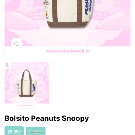
Click para agrandar
Bolsito Peanuts Snoopy
$
9.990
$
13.000