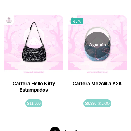
-17%
Agotado
Cartera Hello Kitty
Cartera Mezclilla Y2K
Estampados
$
12.000
$
9.990
$
12.000