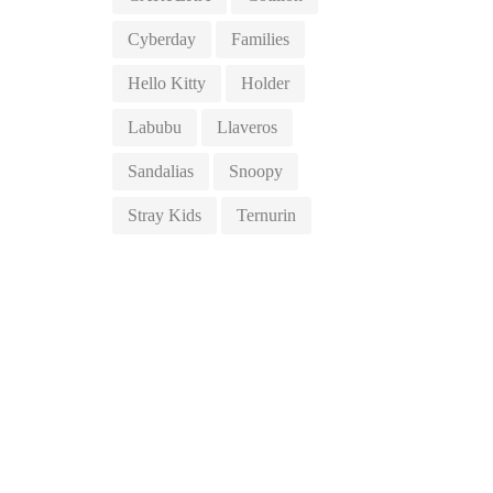
Cyberday
Families
Hello Kitty
Holder
Labubu
Llaveros
Sandalias
Snoopy
Stray Kids
Ternurin