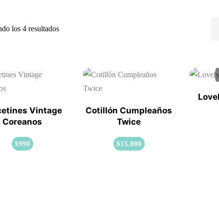
do los 4 resultados
Love
cetines Vintage
Cotillón Cumpleaños
Coreanos
Twice
$
990
$
15.000