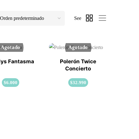
See
Agotado
Agotado
lys Fantasma
Polerón Twice
Concierto
$
6.000
$
32.990