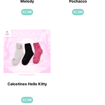
Melody
Pochacco
$
3.500
$
3.500
Calcetines Hello Kitty
$
3.500