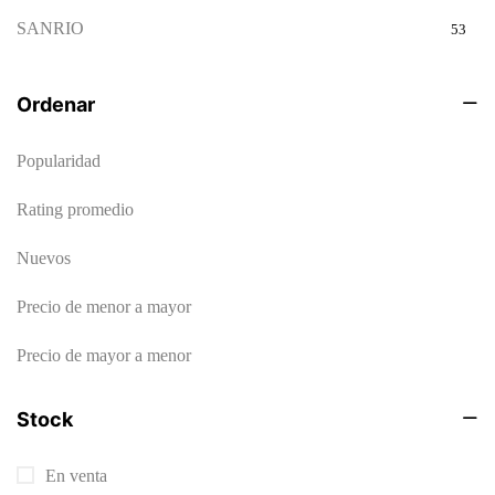
SANRIO
53
SNOOPY
35
Ordenar
SYLVANIAN FAMILIES
3
Popularidad
Uncategorized
2
VASO
Rating promedio
1
Nuevos
Precio de menor a mayor
Precio de mayor a menor
Stock
En venta