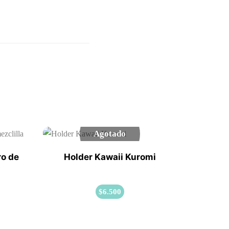
Agotado
ro de
Holder Kawaii Kuromi
$
6.500