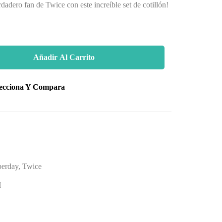
adero fan de Twice con este increíble set de cotillón!
Añadir Al Carrito
lecciona Y Compara
berday
,
Twice