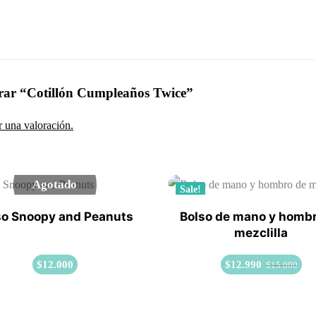
orar “Cotillón Cumpleaños Twice”
r una valoración.
Agotado
Sale!
so Snoopy and Peanuts
Bolso de mano y homb
mezclilla
$
12.000
$
12.990
$
15.000