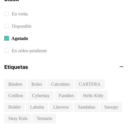
SYLVANIAN FAMILIES
3
En venta
BOLSAS SORPRESAS
1
CHOCOLATE RABBIT FAMILY
Disponible
1
MILK RABBIT FAMILY
1
Agotado
Uncategorized
2
En orden pendiente
VASO
1
Etiquetas
Binders
Bolso
Calcetines
CARTERA
Cotillon
Cyberday
Families
Hello Kitty
Holder
Labubu
Llaveros
Sandalias
Snoopy
Stray Kids
Ternurin