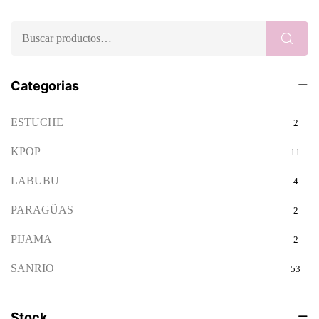
Categorias
ESTUCHE
2
KPOP
11
LABUBU
4
PARAGÜAS
2
PIJAMA
2
SANRIO
53
SNOOPY
35
Stock